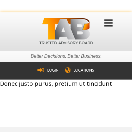
MENU
Better Decisions. Better Business.
Donec justo purus, pretium ut tincidunt
et, fermentum vel eros. Duis eget egestas purus. Mauris gravida elit
nibh, consequat pellentesque elit porttitor vitae. In quis lacus in purus
posuere eleifend. Nunc est lacus, tristique vitae lorem eget, lacinia
luctus felis. Mauris euismod tortor faucibus eleifend laoreet. Aliquam
eget cursus enim. Nullam et rhoncus odio, a gravida enim. Vivamus
eu turpis semper, lacinia orci quis, semper sem.