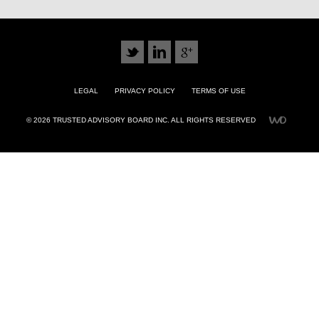
LEGAL
PRIVACY POLICY
TERMS OF USE
© 2026 TRUSTED ADVISORY BOARD INC. ALL RIGHTS RESERVED